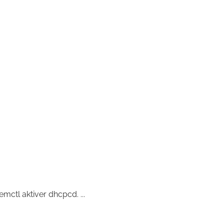
mctl aktiver dhcpcd. ...