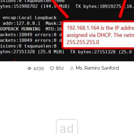
4239
862
Ms. Ramiro Sanford
ad