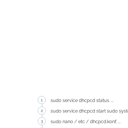
sudo service dhcpcd status. ...
sudo service dhcpcd start sudo syste
sudo nano / etc / dhcpcd.konf. ...