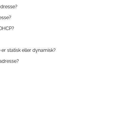
-adresse?
resse?
r DHCP?
?
er statisk eller dynamisk?
-adresse?