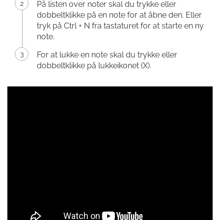
På listen over noter skal du trykke eller
dobbeltklikke på en note for at åbne den. Eller
tryk på Ctrl + N fra tastaturet for at starte en ny
note.
For at lukke en note skal du trykke eller
dobbeltklikke på lukkeikonet (X).