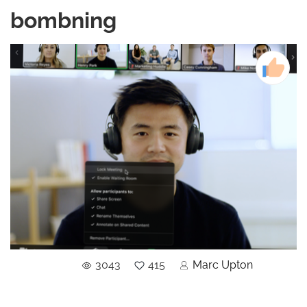
bombning
3043
415
Marc Upton