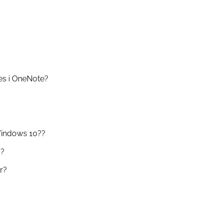
tes i OneNote?
Windows 10??
d?
r?
?