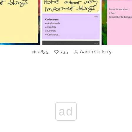
2835
735
Aaron Corkery
ad