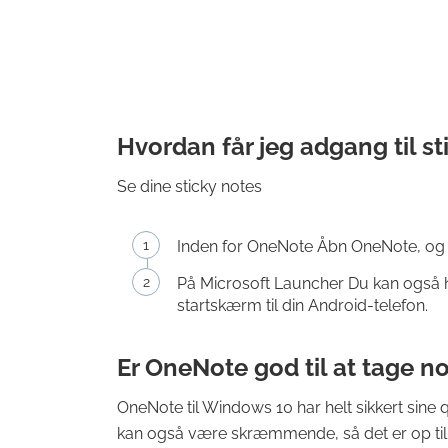
Hvordan får jeg adgang til s
Se dine sticky notes
Inden for OneNote Åbn OneNote, og try
På Microsoft Launcher Du kan også h
startskærm til din Android-telefon.
Er OneNote god til at tage n
OneNote til Windows 10 har helt sikkert sine q
kan også være skræmmende, så det er op til di