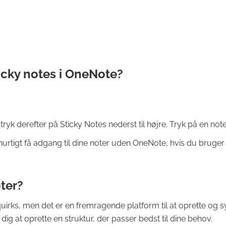
ticky notes i OneNote?
k derefter på Sticky Notes nederst til højre. Tryk på en note p
urtigt få adgang til dine noter uden OneNote, hvis du bruge
oter?
uirks, men det er en fremragende platform til at oprette og sy
g at oprette en struktur, der passer bedst til dine behov.