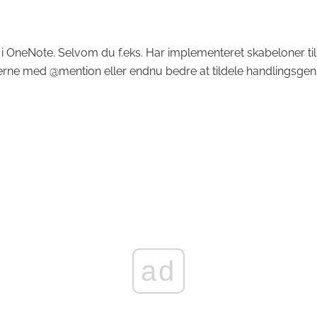
lk i OneNote. Selvom du f.eks. Har implementeret skabeloner ti
ne med @mention eller endnu bedre at tildele handlingsgenst
ad