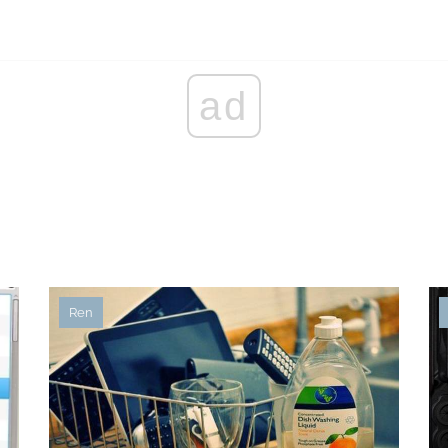
ad
Ren