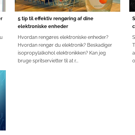
r
5 tip til effektiv rengøring af dine
S
elektroniske enheder
nu
Hvordan rengøres elektroniske enheder?
S
Hvordan rengør du elektronik? Beskadiger
T
isopropylalkohol elektronikken? Kan jeg
a
bruge spritservietter til at r...
o