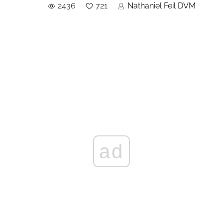
2436
721
Nathaniel Feil DVM
ad